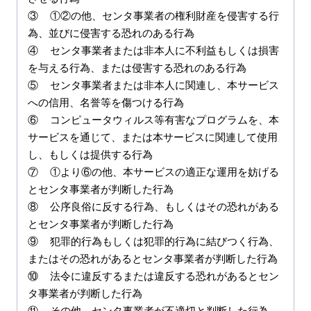
③	①②の他、センタ事業者の権利財産を侵害する行
為、並びに侵害する恐れのある行為

④	センタ事業者または非本人に不利益もしくは損害
を与える行為、または侵害する恐れのある行為

⑤	センタ事業者または非本人に関連し、本サービス
への信用、名誉等を傷つける行為

⑥	コンピュータウィルス等有害なプログラムを、本
サービスを通じて、または本サービスに関連して使用
し、もしくは提供する行為

⑦	①より⑥の他、本サービスの適正な運用を妨げる
とセンタ事業者が判断した行為

⑧	公序良俗に反する行為、もしくはその恐れがある
とセンタ事業者が判断した行為

⑨	犯罪的行為もしくは犯罪的行為に結びつく行為、
またはその恐れがあるとセンタ事業者が判断した行為

⑩	法令に違反するまたは違反する恐れがあるとセン
タ事業者が判断した行為

⑪	その他、センタ事業者が不適切と判断した行為
